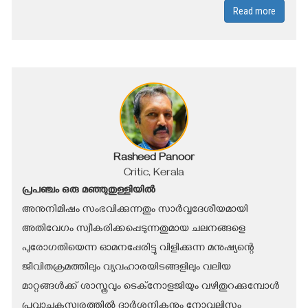
Read more
Rasheed Panoor
Critic, Kerala
പ്രപഞ്ചം ഒരു മഞ്ഞുതുള്ളിയിൽ
അനുനിമിഷം സംഭവിക്കുന്നതും സാർവ്വദേശീയമായി
അതിവേഗം സ്വീകരിക്കപ്പെടുന്നതുമായ ചലനങ്ങളെ
പുരോഗതിയെന്ന ഓമനപ്പേരിട്ടു വിളിക്കുന്ന മനുഷ്യന്റെ
ജീവിതക്രമത്തിലും വ്യവഹാരയിടങ്ങളിലും വലിയ
മാറ്റങ്ങൾക്ക് ശാസ്ത്രവും ടെക്‌നോളജിയും വഴിതുറക്കുമ്പോൾ
പ്രവാചകസ്വരത്തിൽ ദാർശനികനും നോവലിസ്റ്റും