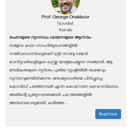
Prof. George Onakkoor
Novelist
Kerala
രചനയുടെ സുഗന്ധം വായനയുടെ ആനന്ദം
നമ്മുടെ കലാ-സാഹിത്യരംഗങ്ങളിൽ
സജീവസാന്നിദ്ധ്യമാണ് ശ്രീ സാബു ശങ്കർ.
വേറിട്ടവഴികളിലൂടെ ഒറ്റയ്ക്കു യാത്രചെയ്യുന്ന സഞ്ചാരി. ആ
മൗലികതയുടെ സ്പർശം പുതിയ സൃഷ്ടിയിൽ ശക്തവും
സുന്ദരവുമായിരിക്കുന്നു. മനുഷ്യരാശിയെ പിടിച്ചുലച്ച
കോവിഡ് പത്തൊമ്പത് എന്ന കൊറോണ വൈറസ്ബാധ.
അതിന്റെ പ്രത്യാഘാതങ്ങൾ പല തലങ്ങളിൽ
അനുഭവവേദ്യമായി. കഴിഞ്ഞ...
Read more