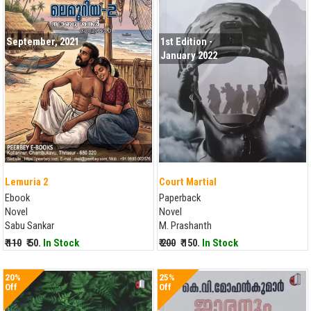
September, 2021
1st Edition -
January 2022
Lemuria 2
Court Martial
Ebook
Paperback
Novel
Novel
Sabu Sankar
M. Prashanth
₹ 110
₹ 50.
In Stock
₹ 200
₹ 150.
In Stock
20%
25%
Off
Off