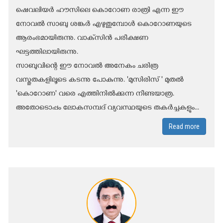
ഷെവലിയർ ഹൗസിലെ കൊറോണ രാത്രി എന്ന ഈ
നോവൽ സാബു ശങ്കർ എഴുതുമ്പോൾ കൊറോണയുടെ
ആരംഭമായിരുന്നു. വാക്‌സിൻ പരീക്ഷണ
ഘട്ടത്തിലായിരുന്നു.
സാബുവിന്റെ ഈ നോവൽ അനേകം ചരിത്ര
വസ്തുതകളിലൂടെ കടന്നു പോകുന്നു. 'മുസിരിസ് ' മുതൽ
'കൊറോണ' വരെ എത്തിനിൽക്കുന്ന നീണ്ടയാത്ര.
അതോടൊപ്പം ലോകസമ്പദ് വ്യവസ്ഥയുടെ തകർച്ചകളും...
Read more