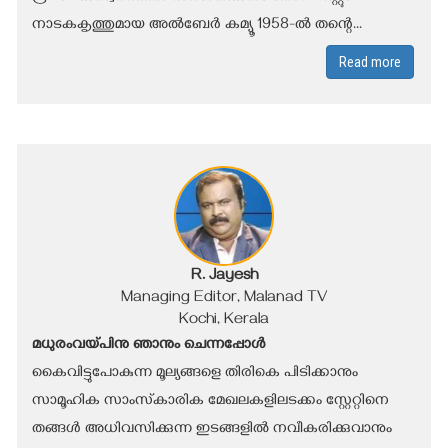
നാടകകൃത്തുമായ അൽബേർ കമ്യൂ 1958-ൽ തന്റെ...
Read more
R. Jayesh
Managing Editor, Malanad TV
Kochi, Kerala
മധുരംവയ്പിനു ഞാനും ചെന്നപ്പോള്‍
കൈവിട്ടുപോകുന്ന മൂല്യങ്ങളെ തിരികെ പിടിക്കാനും
സാമൂഹിക സാംസ്‌കാരിക മേഖലകളിലടക്കം സ്റ്റേറ്റിനെ
തങ്ങൾ അധിവസിക്കുന്ന ഇടങ്ങളിൽ നവീകരിക്കുവാനും