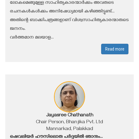
ലോകമെങ്ങുമുള്ള സാഹിത്യകാരന്മാർക്കും അവരുടെ
രചനകൾകൾക്കും അനിഷേധ്യമായി കഴിഞ്ഞിട്ടുണ്ട്...
അതിന്റെ ബാക്കിപത്രങ്ങളാണ് വിശ്വസാഹിത്യകാരന്മാരുടെ
ജനനം.
വർത്തമാന മലയാള...
Read more
Jayasree Chathanath
Chair Person, Bhanjika Pvt. Ltd
Mannarkad, Palakkad
ഷെവലിയർ ഹൗസിലൊരു പർദ്ദയിൽ ഞാനും...