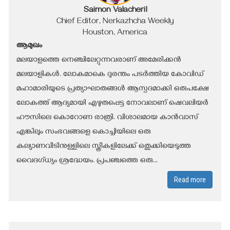
Saimon Valacheril
Chief Editor, Nerkazhcha Weekly
Houston, America
ആമുഖം
മലയാളത്തെ നെഞ്ചിലേറ്റുന്നവരാണ് അമേരിക്കൻ
മലയാളികൾ. ലോകമാകെ ദുരന്തം പടർത്തിയ കോവിഡ്
മഹാമാരിയുടെ പ്രത്യാഘാതങ്ങൾ ആസ്പദമാക്കി ഒരുപക്ഷേ
ലോകത്ത് ആദ്യമായി എഴുതപ്പെട്ട നോവലാണ് ഷെവലിയർ
ഹൗസിലെ കൊറോണ രാത്രി. വിശാലമായ കാൻവാസ്
എങ്കിലും സംഭവങ്ങളെ കൊച്ചിയിലെ ഒരു
കല്യാണവീടിനുള്ളിലെ സ്ത്രീകളിലേക്ക് ഒതുക്കിയെടുത്ത
വൈദഗ്ധ്യം ശ്രദ്ധേയം. പ്രപഞ്ചത്തെ ഒരു...
Read more