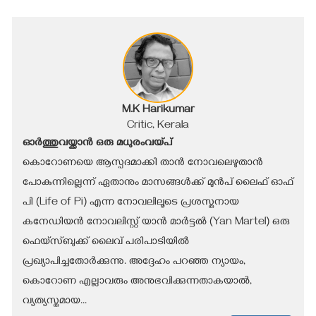
M.K Harikumar
Critic, Kerala
ഓർത്തുവയ്ക്കാൻ ഒരു മധുരംവയ്പ്
കൊറോണയെ ആസ്പദമാക്കി താൻ നോവലെഴുതാൻ
പോകുന്നില്ലെന്ന് ഏതാനും മാസങ്ങൾക്ക് മുൻപ് ലൈഫ് ഓഫ്
പി (Life of Pi) എന്ന നോവലിലൂടെ പ്രശസ്തനായ
കനേഡിയൻ നോവലിസ്റ്റ് യാൻ മാർട്ടൽ (Yan Martel) ഒരു
ഫെയ്‌സ്ബുക്ക് ലൈവ് പരിപാടിയിൽ
പ്രഖ്യാപിച്ചതോർക്കുന്നു. അദ്ദേഹം പറഞ്ഞ ന്യായം,
കൊറോണ എല്ലാവരും അനുഭവിക്കുന്നതാകയാൽ,
വ്യത്യസ്തമായ...