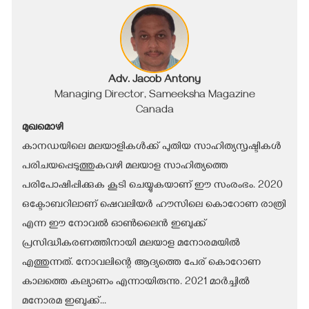
Adv. Jacob Antony
Managing Director, Sameeksha Magazine
Canada
മുഖമൊഴി
കാനഡയിലെ മലയാളികൾക്ക് പുതിയ സാഹിത്യസൃഷ്ടികൾ
പരിചയപ്പെടുത്തുകവഴി മലയാള സാഹിത്യത്തെ
പരിപോഷിപ്പിക്കുക കൂടി ചെയ്യുകയാണ് ഈ സംരംഭം. 2020
ഒക്ടോബറിലാണ് ഷെവലിയർ ഹൗസിലെ കൊറോണ രാത്രി
എന്ന ഈ നോവൽ ഓൺലൈൻ ഇബുക്ക്
പ്രസിദ്ധീകരണത്തിനായി മലയാള മനോരമയിൽ
എത്തുന്നത്. നോവലിന്റെ ആദ്യത്തെ പേര് കൊറോണ
കാലത്തെ കല്യാണം എന്നായിരുന്നു. 2021 മാർച്ചിൽ
മനോരമ ഇബുക്ക്...