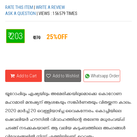
RATE THIS ITEM
|
WRITE A REVIEW
ASK A QUESTION
| VIEWS : 156579 TIMES
₹ 203
25%OFF
₹ 270
Add to Cart
Add to Wishlist
Whatsapp Order
യൂറോപ്പിലും ഏഷ്യയിലും അമേരിക്കയിലുമൊക്കെ കൊറോണ
മഹാമാരി മനുഷ്യന് ആശങ്കയും സങ്കീർണതയും വിതയ്ക്കുന്ന കാലം.
2020 മാർച്ച്‌ 20 വെള്ളിയാഴ്ച്ച വൈകുന്നേരം. കൊച്ചിയിലെ
ഷെവലിയർ ഹൗസിൽ വിവാഹത്തിന്റെ തലേന്നു മധുരംവയ്‌പ്പ്
ചടങ്ങ് നടക്കുകയാണ്. ആ വലിയ കുടുംബത്തിലെ അംഗങ്ങൾ