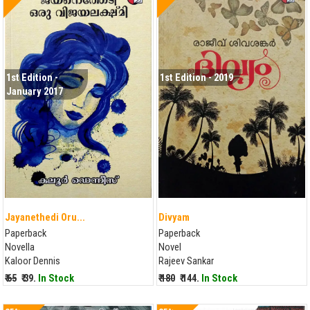
1st Edition -
1st Edition - 2019
January 2017
Jayanethedi Oru...
Divyam
Paperback
Paperback
Novella
Novel
Kaloor Dennis
Rajeev Sankar
₹ 65
₹ 39.
In Stock
₹ 180
₹ 144.
In Stock