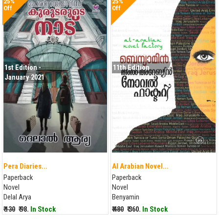
25%
25%
Off
Off
1st Edition -
11th Edition
January 2021
Pera Diaries...
Al Arabian Novel...
Paperback
Paperback
Novel
Novel
Delal Arya
Benyamin
₹ 130
₹ 98.
In Stock
₹ 480
₹ 360.
In Stock