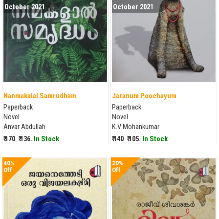
October 2021
October 2021
Nanmakalal Samrudham
Jaranum Poochayum
Paperback
Paperback
Novel
Novel
Anvar Abdullah
K.V Mohankumar
₹ 170
₹ 136.
In Stock
₹ 140
₹ 105.
In Stock
40%
20%
Off
Off