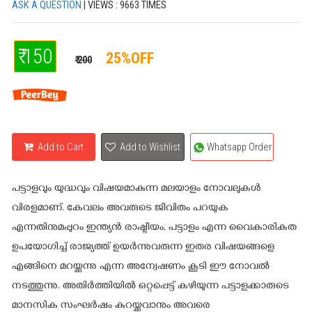
ASK A QUESTION
| VIEWS : 9663 TIMES
₹ 150
25%OFF
₹ 200
Add to Cart
Add to Wishlist
Whatsapp Order
പട്ടാളവും യുദ്ധവും വിഷയമാകുന്ന മലയാളം നോവലുകള്‍
വിരളമാണ്. കേവലം അവരുടെ ജീവിതം പറയുക
എന്നതിനുമപ്പുറം ഇന്ത്യന്‍ രാഷ്ട്രീയം, പട്ടാളം എന്ന വൈകാരികത
ഉപയോഗിച്ച് രാജ്യത്ത് ഉയര്‍ന്നുവരുന്ന ഇതര വിഷയങ്ങളെ
എങ്ങിനെ മറയ്ക്കുന്നു എന്ന അന്വേഷണം കൂടി ഈ നോവല്‍
നടത്തുന്നു. അതിര്‍ത്തിയില്‍ ഒറ്റപ്പെട്ട് കഴിയുന്ന പട്ടാളക്കാരുടെ
മാനസിക സംഘര്‍ഷം കുറയ്ക്കുവാനും അവരെ