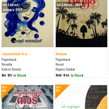
1st Edition -
1st Edition - 2019
January 2017
Jayanethedi Oru...
Divyam
Paperback
Paperback
Novella
Novel
Kaloor Dennis
Rajeev Sankar
₹ 65
₹ 39.
In Stock
₹ 180
₹ 144.
In Stock
25%
25%
Off
Off