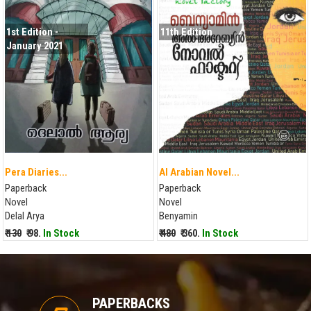
1st Edition -
11th Edition
January 2021
Pera Diaries...
Al Arabian Novel...
Paperback
Paperback
Novel
Novel
Delal Arya
Benyamin
₹ 130
₹ 98.
In Stock
₹ 480
₹ 360.
In Stock
PAPERBACKS