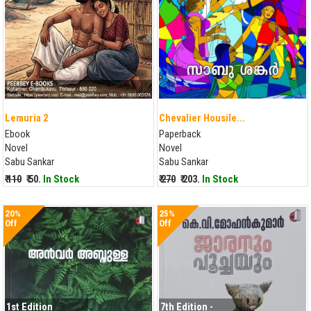
Lemuria 2
Chevalier Housile...
Ebook
Paperback
Novel
Novel
Sabu Sankar
Sabu Sankar
₹ 110
₹ 50.
In Stock
₹ 270
₹ 203.
In Stock
20%
25%
Off
Off
1st Edition
7th Edition -