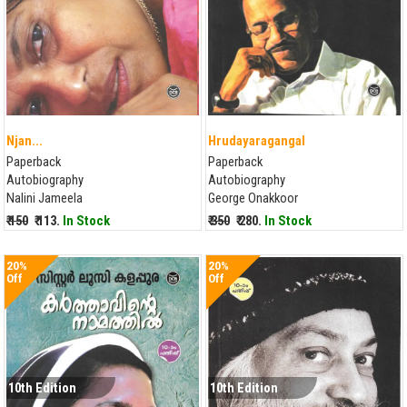
Njan...
Hrudayaragangal
Paperback
Paperback
Autobiography
Autobiography
Nalini Jameela
George Onakkoor
₹ 150
₹ 113.
In Stock
₹ 350
₹ 280.
In Stock
20%
20%
Off
Off
10th Edition
10th Edition