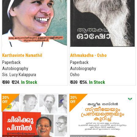
Karthavinte Namathil
Athmakadha - Osho
Paperback
Paperback
Autobiography
Autobiography
Sis. Lucy Kalappura
Osho
₹ 280
₹ 224.
In Stock
₹ 320
₹ 256.
In Stock
20%
20%
Off
Off