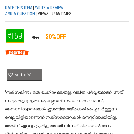
RATE THIS ITEM
|
WRITE A REVIEW
ASK A QUESTION
| VIEWS : 2656 TIMES
₹ 159
20%OFF
₹ 199
Add to Wishlist
'നക്‌സലിസം ഒരു ചെറിയ മലയല്ല, വലിയ പർവ്വതമാണ്. അത്
സാമ്രാജ്യത്വ ചൂഷണം, ഫ്യൂഡലിസം, അനാചാരങ്ങൾ,
അന്ധവിശ്വാസങ്ങൾ തുടങ്ങിയവയ്‌ക്കെതിരെ ഉയർത്തുന്ന
വെല്ലുവിളിയാണെന്ന് നക്‌സലൈറ്റുകൾ മനസ്സിലാക്കിയില്ല.
അതിന് ഏറ്റവും പ്രതികൂലമായി നിന്നത് തിരുത്തൽവാദം-