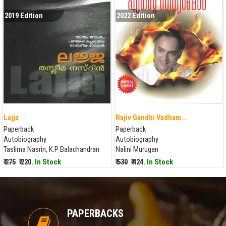
2019 Edition
2022 Edition
Lajja
Rajiv Gandhi Vadham...
Paperback
Paperback
Autobiography
Autobiography
Taslima Nasrin, K.P Balachandran
Nalini Murugan
₹ 275
₹ 220.
In Stock
₹ 530
₹ 424.
In Stock
PAPERBACKS