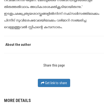
റിവിഷനിസം-ആണ്. കേരളത്തെ സംബന്ധിച്ചിടത്തോളം
തിരുത്തൽവാദം അധികാരശക്തികൂടിയായിരുന്നു.'
ഇടതുപക്ഷപ്രത്യയശാസ്ത്രങ്ങളിൽനിന്ന് നക്‌സലിസത്തിലേക്കും
പിന്നീട് സുവിശേഷവേലയിലേക്കും വഴിമാറി സഞ്ചരിച്ച
വെള്ളത്തൂവൽ സ്റ്റീഫന്റെ കുമ്പസാരം.
About the author
Share this page
Get link to share
MORE DETAILS