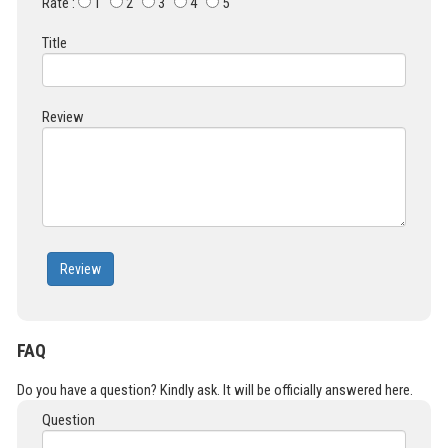
Rate :
1
2
3
4
5
Title
Review
Review
FAQ
Do you have a question? Kindly ask. It will be officially answered here.
Question