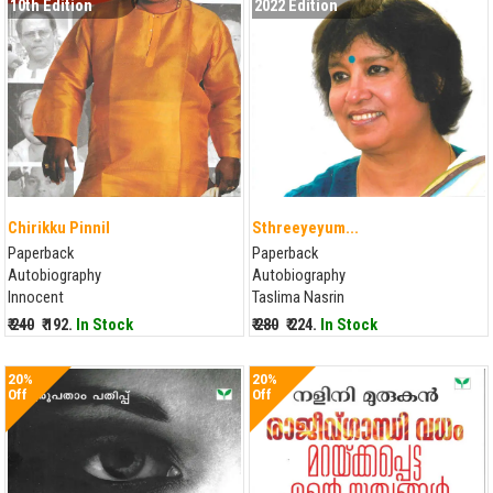
10th Edition
2022 Edition
Chirikku Pinnil
Sthreeyeyum...
Paperback
Paperback
Autobiography
Autobiography
Innocent
Taslima Nasrin
₹ 240
₹ 192.
In Stock
₹ 280
₹ 224.
In Stock
20%
20%
Off
Off