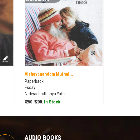
Vishayanandam Muthal...
Paperback
Essay
Nithyachaithanya Yathi
₹ 250
₹ 200.
In Stock
AUDIO BOOKS