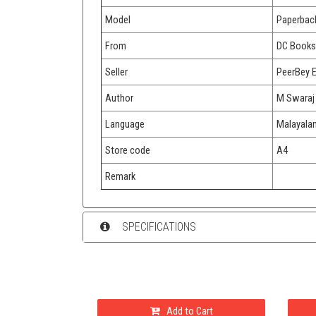
Model
Paperbac
From
DC Books
Seller
PeerBey 
Author
M Swaraj
Language
Malayala
Store code
A4
Remark
SPECIFICATIONS
Add to Cart