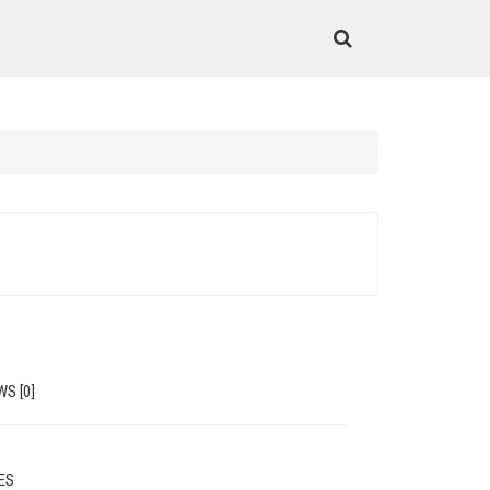
WS [0]
MES