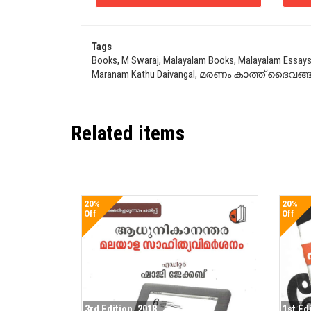
Tags
Books, M Swaraj, Malayalam Books, Malayalam Essays
Maranam Kathu Daivangal, മരണം കാത്ത് ദൈവങ
Related items
20%
20%
Off
Off
3rd Edition. 2018
1st Ed