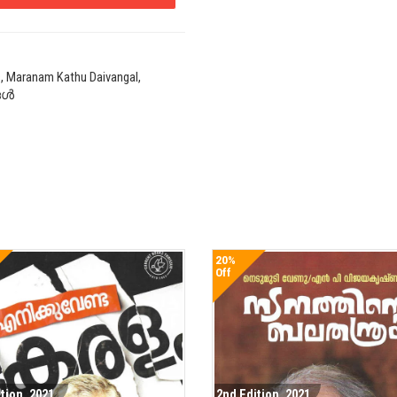
, Maranam Kathu Daivangal,
്ങൾ
20%
Off
ition. 2021
2nd Edition. 2021