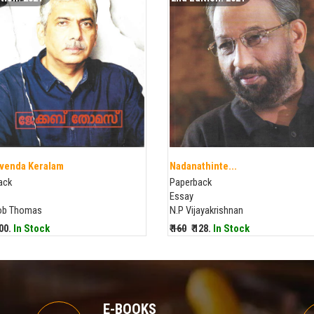
venda Keralam
Nadanathinte...
ack
Paperback
Essay
cob Thomas
N.P Vijayakrishnan
200.
In Stock
₹ 160
₹ 128.
In Stock
E-BOOKS