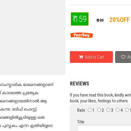
₹ 159
20%OFF
₹ 199
Add to Cart
Ad
REVIEWS
ീയ സാംസ്കാരിക ലേഖനങ്ങളാണ്
് കാലത്തെ പ്രത്യേക
If you have read this book, kindly wr
book, your likes, feelings to others.
ള്ള ലേഖനങ്ങളായതിനാൽ ആ
്നു. ബീഫ് ഫെസ്റ്റ്.
Rate :
1
2
3
4
തലങ്ങളിൽകൂടിയുള്ള ഒരു
Title
ുടെ പുസ്തകം എന്ന കൃതിയിലൂടെ