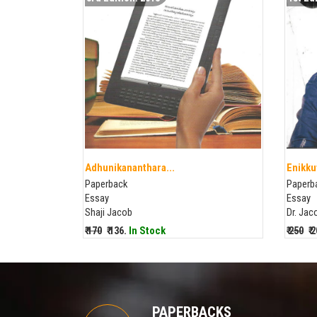
Adhunikananthara...
Enikku
Paperback
Paperb
Essay
Essay
Shaji Jacob
Dr. Ja
₹ 170
₹ 136.
In Stock
₹ 250
₹ 
PAPERBACKS