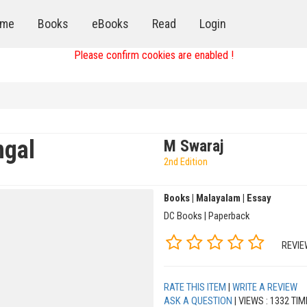
me
Books
eBooks
Read
Login
Please confirm cookies are enabled !
ngal
M Swaraj
2nd Edition
Books | Malayalam | Essay
DC Books | Paperback
REVIE
RATE THIS ITEM
|
WRITE A REVIEW
ASK A QUESTION
| VIEWS : 1332 TI