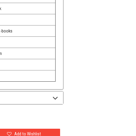
k
E-books
m
Add to Wishlist